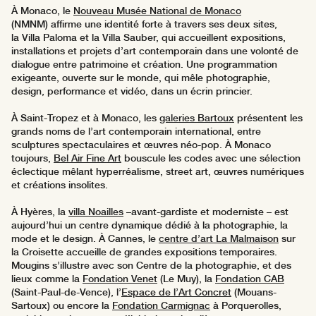
À Monaco, le
Nouveau Musée National de Monaco
(NMNM) affirme une identité forte à travers ses deux sites,
la Villa Paloma et la Villa Sauber, qui accueillent expositions,
installations et projets d’art contemporain dans une volonté de
dialogue entre patrimoine et création. Une programmation
exigeante, ouverte sur le monde, qui mêle photographie,
design, performance et vidéo, dans un écrin princier.
À Saint-Tropez et à Monaco, les
galeries Bartoux
présentent les
grands noms de l’art contemporain international, entre
sculptures spectaculaires et œuvres néo-pop. À Monaco
toujours,
Bel Air Fine Art
bouscule les codes avec une sélection
éclectique mêlant hyperréalisme, street art, œuvres numériques
et créations insolites.
À Hyères, la
villa Noailles
–avant-gardiste et moderniste – est
aujourd’hui un centre dynamique dédié à la photographie, la
mode et le design. À Cannes, le
centre d’art La Malmaison
sur
la Croisette accueille de grandes expositions temporaires.
Mougins s’illustre avec son Centre de la photographie, et des
lieux comme la
Fondation Venet
(Le Muy), la
Fondation CAB
(Saint-Paul-de-Vence), l’
Espace de l’Art Concret
(Mouans-
Sartoux) ou encore la
Fondation Carmignac
à Porquerolles,