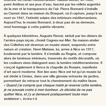
peint Antibes et ses jeux d’eau, fasciné par les reflets argentés
de la mer et la transparence de l’air. Pierre Bonnard s’installe
au Cannet dans sa maison du Bosquet, où il capture, jusqu’à sa
mort en 1947, l’intimité solaire des intérieurs méditerranéens.
Aujourd’hui, le musée Bonnard, à deux pas de sa demeure,
rend hommage à cette palette vibrante.
À quelques kilomètres, Auguste Renoir, séduit par les oliviers de
l’arrière-pays niçois, choisit Cagnes-sur-Mer. Sa maison-atelier
des Collettes est devenue un musée vivant, suspendu entre
nature et création. Henri Matisse, lui, arrive à Nice en 1917,
bouleversé par la lumière. Il s’installe au Regina, et compose
alors de lumineux intérieurs, traversés de motifs décoratifs, où
les couleurs vives dialoguent avec la lumière méditerranéenne. Il
conçoit également à Vence la chapelle du Rosaire, manifeste
d’art sacré moderne. Son lien avec Nice est tel qu’un musée lui
est dédié à Cimiez, dans une villa génoise entourée de jardins,
permettant de retracer tout le cheminement du maître fauve.
«
Quand j’ai compris que chaque matin je reverrai cette lumière,
je ne pouvais croire à mon bonheur. Je décidai de ne pas
quitter Nice, et j’y ai demeuré pratiquement toute mon
existence
», écrira-t-il.