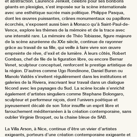
et abstraction. Laurence Jenkell, célèbre pour ses bonbons
géants en plexiglas, s’est imposée sur la scène internationale
avec une esthétique sucrée mais politique. Philippe Pasqua,
dont les œuvres puissantes, crânes monumentaux ou papillons
écorchés, s’exposent aussi bien à Monaco qu’à Saint-Paul-de-
Vence, explore les thèmes de la mémoire et de la trace avec
une intensité rare. La mémoire de Théo Tobiasse, figure majeure
de la scène azuréenne du XXe siècle, continue de rayonner
grâce au travail de sa fille, qui veille à faire vivre son œuvre
empreinte de rêve, d’exil et de lumière. À leurs côtés, Robert
Combas, chef de file de la figuration libre, ou encore Bernar
Venet, sculpteur conceptuel, renforcent le prestige artistique de
la région. D’autres comme Ugo Rondinone, Daniel Buren ou
Manolo Valdés s’invitent régulièrement dans les institutions et
galeries de la Riviera, inscrivant leur travail dans un dialogue
fécond avec les paysages du Sud. La scène locale s’enrichit
également d’artistes singuliers comme Stephane Bolongaro,
sculpteur et performeur niçois, dont l’univers poétique et
joyeusement décalé de son Totor insuffle un esprit libre et
farouchement méditerranéen à la création contemporaine, sans
oublier Virginie Broquet, ou la chaise bleue de SAB.
La Villa Arson, à Nice, continue d’être un vivier d’artistes
exigeants, porteurs d’une création contemporaine exigeante et