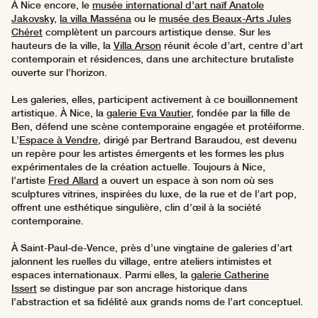
À Nice encore, le
musée international d’art naïf Anatole
Jakovsky
,
la villa Masséna
ou le
musée des Beaux-Arts Jules
Chéret
complètent un parcours artistique dense. Sur les
hauteurs de la ville, la
Villa Arson
réunit école d’art, centre d’art
contemporain et résidences, dans une architecture brutaliste
ouverte sur l’horizon.
Les galeries, elles, participent activement à ce bouillonnement
artistique. À Nice, la
galerie Eva Vautier
, fondée par la fille de
Ben, défend une scène contemporaine engagée et protéiforme.
L’
Espace à Vendre
, dirigé par Bertrand Baraudou, est devenu
un repère pour les artistes émergents et les formes les plus
expérimentales de la création actuelle. Toujours à Nice,
l’artiste
Fred Allard
a ouvert un espace à son nom où ses
sculptures vitrines, inspirées du luxe, de la rue et de l’art pop,
offrent une esthétique singulière, clin d’œil à la société
contemporaine.
À Saint-Paul-de-Vence, près d’une vingtaine de galeries d’art
jalonnent les ruelles du village, entre ateliers intimistes et
espaces internationaux. Parmi elles, la
galerie Catherine
Issert
se distingue par son ancrage historique dans
l’abstraction et sa fidélité aux grands noms de l’art conceptuel.