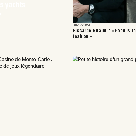
es yachts
»
30/9/2024
Riccardo Giraudi : « Food is t
fashion »