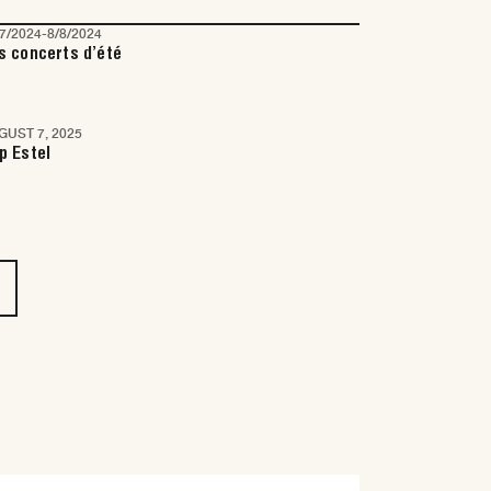
/7/2024
-
8/8/2024
s concerts d’été
GUST 7, 2025
p Estel