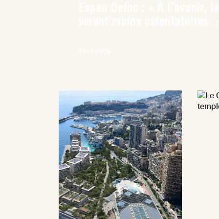
Espen Oeino : « À l’avenir, l
seront moins ostentatoires. 
Lire l'article