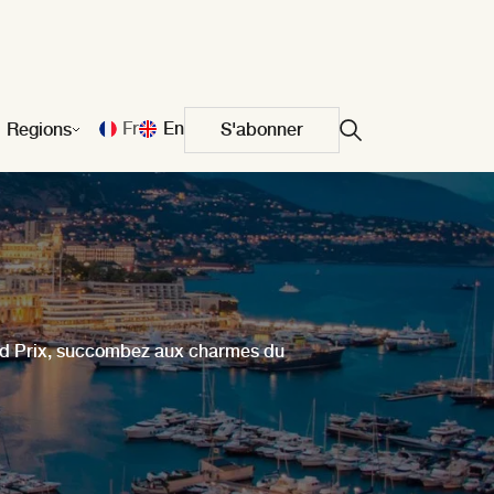
Fr
En
Regions
S'abonner
and Prix, succombez aux charmes du