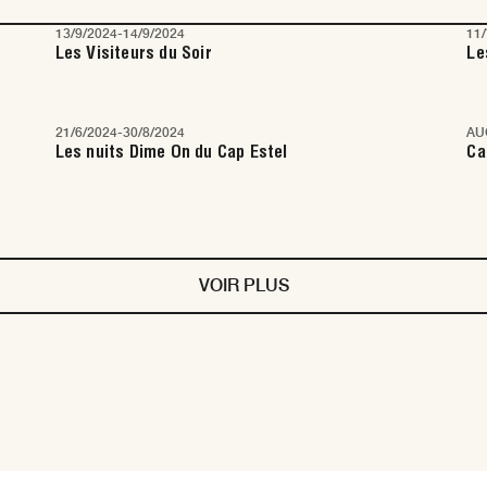
13/9/2024
-
14/9/2024
11
Les Visiteurs du Soir
Le
21/6/2024
-
30/8/2024
AU
Les nuits Dime On du Cap Estel
Ca
VOIR PLUS