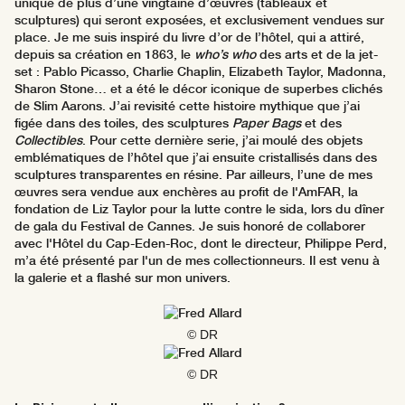
unique de plus d’une vingtaine d’œuvres (tableaux et
sculptures) qui seront exposées, et exclusivement vendues sur
place. Je me suis inspiré du livre d’or de l’hôtel, qui a attiré,
depuis sa création en 1863, le
who’s who
des arts et de la jet-
set : Pablo Picasso, Charlie Chaplin, Elizabeth Taylor, Madonna,
Sharon Stone… et a été le décor iconique de superbes clichés
de Slim Aarons. J’ai revisité cette histoire mythique que j’ai
figée dans des toiles, des sculptures
Paper Bags
et des
Collectibles
. Pour cette dernière serie, j’ai moulé des objets
emblématiques de l’hôtel que j’ai ensuite cristallisés dans des
sculptures transparentes en résine. Par ailleurs, l’une de mes
œuvres sera vendue aux enchères au profit de l'AmFAR, la
fondation de Liz Taylor pour la lutte contre le sida, lors du dîner
de gala du Festival de Cannes. Je suis honoré de collaborer
avec l'Hôtel du Cap-Eden-Roc, dont le directeur, Philippe Perd,
m’a été présenté par l'un de mes collectionneurs. Il est venu à
la galerie et a flashé sur mon univers.
© DR
© DR