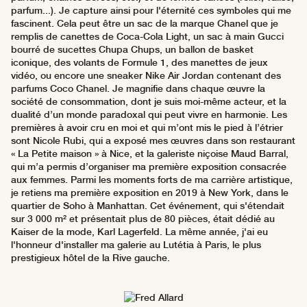
parfum...). Je capture ainsi pour l'éternité ces symboles qui me
fascinent. Cela peut être un sac de la marque Chanel que je
remplis de canettes de Coca-Cola Light, un sac à main Gucci
bourré de sucettes Chupa Chups, un ballon de basket
iconique, des volants de Formule 1, des manettes de jeux
vidéo, ou encore une sneaker Nike Air Jordan contenant des
parfums Coco Chanel. Je magnifie dans chaque œuvre la
société de consommation, dont je suis moi-même acteur, et la
dualité d’un monde paradoxal qui peut vivre en harmonie. Les
premières à avoir cru en moi et qui m’ont mis le pied à l’étrier
sont Nicole Rubi, qui a exposé mes œuvres dans son restaurant
« La Petite maison » à Nice, et la galeriste niçoise Maud Barral,
qui m’a permis d’organiser ma première exposition consacrée
aux femmes. Parmi les moments forts de ma carrière artistique,
je retiens ma première exposition en 2019 à New York, dans le
quartier de Soho à Manhattan. Cet événement, qui s'étendait
sur 3 000 m² et présentait plus de 80 pièces, était dédié au
Kaiser de la mode, Karl Lagerfeld. La même année, j'ai eu
l'honneur d'installer ma galerie au Lutétia à Paris, le plus
prestigieux hôtel de la Rive gauche.