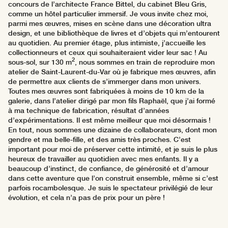
concours de l’architecte France Bittel, du cabinet Bleu Gris,
comme un hôtel particulier immersif. Je vous invite chez moi,
parmi mes œuvres, mises en scène dans une décoration ultra
design, et une bibliothèque de livres et d’objets qui m’entourent
au quotidien. Au premier étage, plus intimiste, j’accueille les
collectionneurs et ceux qui souhaiteraient vider leur sac ! Au
2
sous-sol, sur 130 m
, nous sommes en train de reproduire mon
atelier de Saint-Laurent-du-Var où je fabrique mes œuvres, afin
de permettre aux clients de s’immerger dans mon univers.
Toutes mes œuvres sont fabriquées à moins de 10 km de la
galerie, dans l’atelier dirigé par mon fils Raphaël, que j’ai formé
à ma technique de fabrication, résultat d’années
d’expérimentations. Il est même meilleur que moi désormais !
En tout, nous sommes une dizaine de collaborateurs, dont mon
gendre et ma belle-fille, et des amis très proches. C’est
important pour moi de préserver cette intimité, et je suis le plus
heureux de travailler au quotidien avec mes enfants. Il y a
beaucoup d’instinct, de confiance, de générosité et d’amour
dans cette aventure que l’on construit ensemble, même si c’est
parfois rocambolesque. Je suis le spectateur privilégié de leur
évolution, et cela n’a pas de prix pour un père !