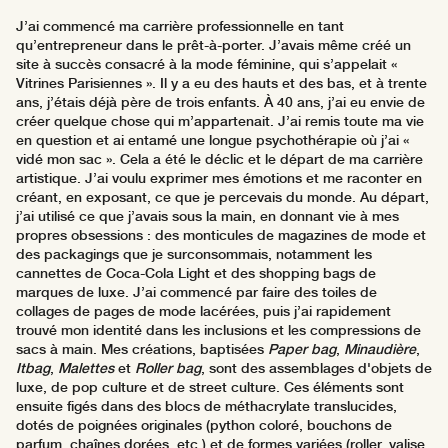
J’ai commencé ma carrière professionnelle en tant
qu’entrepreneur dans le prêt-à-porter. J’avais même créé un
site à succès consacré à la mode féminine, qui s’appelait «
Vitrines Parisiennes ». Il y a eu des hauts et des bas, et à trente
ans, j’étais déjà père de trois enfants. À 40 ans, j’ai eu envie de
créer quelque chose qui m’appartenait. J’ai remis toute ma vie
en question et ai entamé une longue psychothérapie où j’ai «
vidé mon sac ». Cela a été le déclic et le départ de ma carrière
artistique. J’ai voulu exprimer mes émotions et me raconter en
créant, en exposant, ce que je percevais du monde. Au départ,
j’ai utilisé ce que j’avais sous la main, en donnant vie à mes
propres obsessions : des monticules de magazines de mode et
des packagings que je surconsommais, notamment les
cannettes de Coca-Cola Light et des shopping bags de
marques de luxe. J’ai commencé par faire des toiles de
collages de pages de mode lacérées, puis j’ai rapidement
trouvé mon identité dans les inclusions et les compressions de
sacs à main. Mes créations, baptisées
Paper bag
,
Minaudière
,
Itbag
,
Malettes
et
Roller bag
, sont des assemblages d'objets de
luxe, de pop culture et de street culture. Ces éléments sont
ensuite figés dans des blocs de méthacrylate translucides,
dotés de poignées originales (python coloré, bouchons de
parfum, chaînes dorées, etc.) et de formes variées (roller, valise,