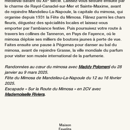
médiéval datant du XII
siècle. Laissez-vous séduire ensuite par
le charme de Rayol-Canadel-sur-Mer et Sainte-Maxime, avant
de rejoindre Mandelieu-La-Napoule, la capitale du mimosa, qui
organise depuis 1931 la Fête du Mimosa. Flânez parmi les chars
fleuris, dégustez des spécialités locales et laissez-vous
emporter par l'ambiance festive. Puis poursuivez votre route à
travers les collines de Tanneron, en Pays de Fayence, où le
mimosa déploie ses milliers de boutons jaunes à perte de vue.
Faites ensuite une pause à Pégomas pour danser au bal du
mimosa, avant de rejoindre Grasse, la ville mondiale du parfum
pour visiter son musée international de la parfumerie.
Randonnées au cœur du mimosa avec
Maddy Polomeni
du 28
janvier au 9 mars 2025.
Fête du Mimosa de Mandelieu-La-Napoule du 12 au 16 février
2025.
Escapade « Sur la Route du Mimosa » en 2CV avec
Mademoiselle Riviera
.
Maison
Favelita