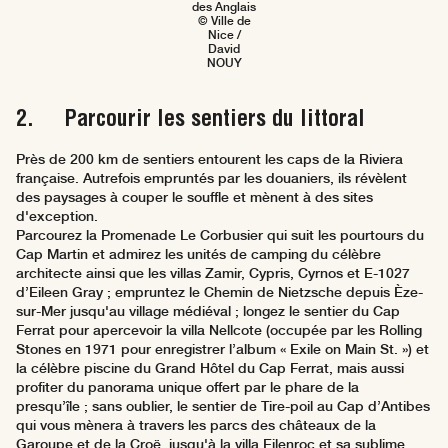
des Anglais
© Ville de
Nice /
David
NOUY
2. Parcourir les sentiers du littoral
Près de 200 km de sentiers entourent les caps de la Riviera
française. Autrefois empruntés par les douaniers, ils révèlent
des paysages à couper le souffle et mènent à des sites
d'exception.
Parcourez la Promenade Le Corbusier qui suit les pourtours du
Cap Martin et admirez les unités de camping du célèbre
architecte ainsi que les villas Zamir, Cypris, Cyrnos et E-1027
d’Eileen Gray ; empruntez le Chemin de Nietzsche depuis Èze-
sur-Mer jusqu'au village médiéval ; longez le sentier du Cap
Ferrat pour apercevoir la villa Nellcote (occupée par les Rolling
Stones en 1971 pour enregistrer l’album « Exile on Main St. ») et
la célèbre piscine du Grand Hôtel du Cap Ferrat, mais aussi
profiter du panorama unique offert par le phare de la
presqu’île ; sans oublier, le sentier de Tire-poil au Cap d’Antibes
qui vous mènera à travers les parcs des châteaux de la
Garoupe et de la Croë, jusqu'à la villa Eilenroc et sa sublime