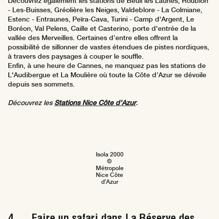
Découvrez également les stations de Beuil les Launes, Roubion
- Les-Buisses, Gréolière les Neiges, Valdeblore - La Colmiane,
Estenc - Entraunes, Peïra-Cava, Turini - Camp d'Argent, Le
Boréon, Val Pelens, Caille et Casterino, porte d'entrée de la
vallée des Merveilles. Certaines d’entre elles offrent la
possibilité de sillonner de vastes étendues de pistes nordiques,
à travers des paysages à couper le souffle.
Enfin, à une heure de Cannes, ne manquez pas les stations de
L'Audibergue et La Moulière où toute la Côte d’Azur se dévoile
depuis ses sommets.
Découvrez les
Stations Nice Côte d’Azur
.
Isola 2000
©
Métropole
Nice Côte
d'Azur
4. Faire un safari dans La Réserve des