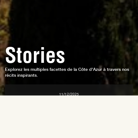
Stories
Explorez les multiples facettes de la Côte d'Azur à travers nos
récits inspirants.
11/12/2025
Figures de lumière : trois talents qui redessinent
la Riviera
Destination
Expériences
People
Lifestyle
Toutes
Villes
10/12/2025
10/12/2025