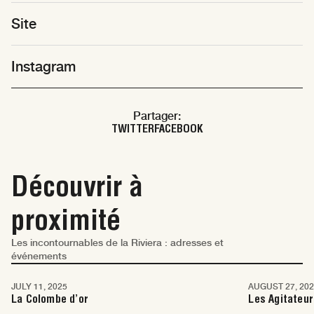
Site
Instagram
Partager:
TWITTER
FACEBOOK
Découvrir à
proximité
Les incontournables de la Riviera : adresses et
événements
Nice
Nice
JULY 11, 2025
AUGUST 27, 20
La Colombe d’or
Les Agitateu