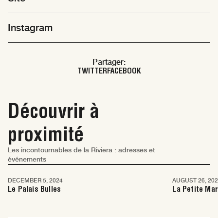
Instagram
Partager:
TWITTER
FACEBOOK
Découvrir à
proximité
Les incontournables de la Riviera : adresses et
événements
Saint-Tropez
Saint-Tropez
DECEMBER 5, 2024
AUGUST 26, 20
Le Palais Bulles
La Petite Ma