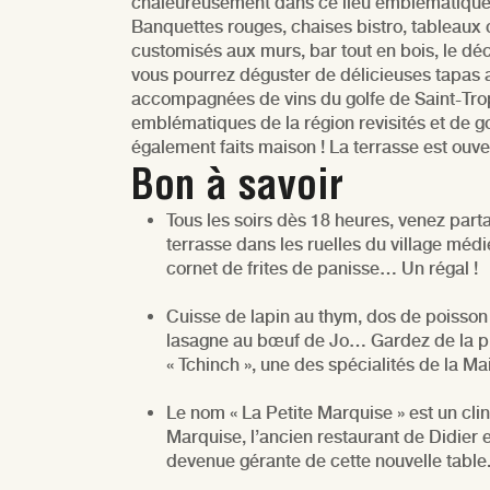
chaleureusement dans ce lieu emblématique a
Banquettes rouges, chaises bistro, tableaux 
customisés aux murs, bar tout en bois, le déco
vous pourrez déguster de délicieuses tapas
accompagnées de vins du golfe de Saint-Trop
emblématiques de la région revisités et de 
également faits maison ! La terrasse est ouv
Bon à savoir
Tous les soirs dès 18 heures, venez parta
terrasse dans les ruelles du village méd
cornet de frites de panisse… Un régal !
Cuisse de lapin au thym, dos de poisson
lasagne au bœuf de Jo… Gardez de la pl
« Tchinch », une des spécialités de la Ma
Le nom « La Petite Marquise » est un clin 
Marquise, l’ancien restaurant de Didier et
devenue gérante de cette nouvelle table