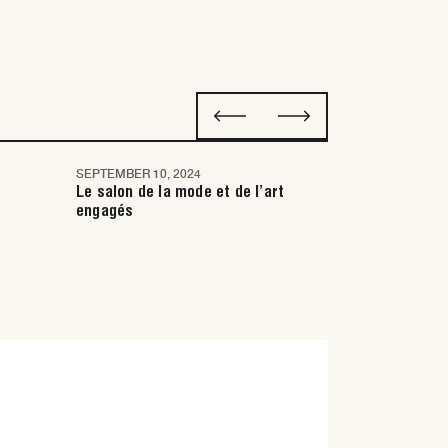
SEPTEMBER 10, 2024
JULY 4, 2024
Saint-Tropez
Saint-Trop
e
Le salon de la mode et de l’art
Reconnexion
engagés