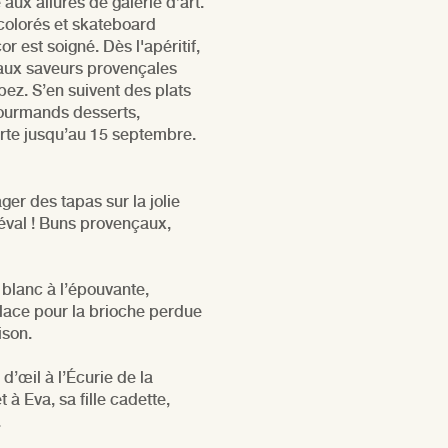
ux allures de galerie d’art.
colorés et skateboard
r est soigné. Dès l'apéritif,
 aux saveurs provençales
ez. S’en suivent des plats
gourmands desserts,
erte jusqu’au 15 septembre.
ger des tapas sur la jolie
iéval ! Buns provençaux,
 blanc à l’épouvante,
ace pour la brioche perdue
ison.
d’œil à l’Écurie de la
 à Eva, sa fille cadette,
.