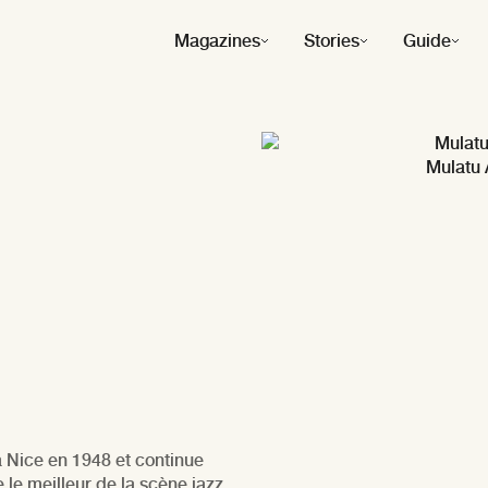
Magazines
Stories
Guide
 © DR
Mulatu 
à Nice en 1948 et continue
le meilleur de la scène jazz