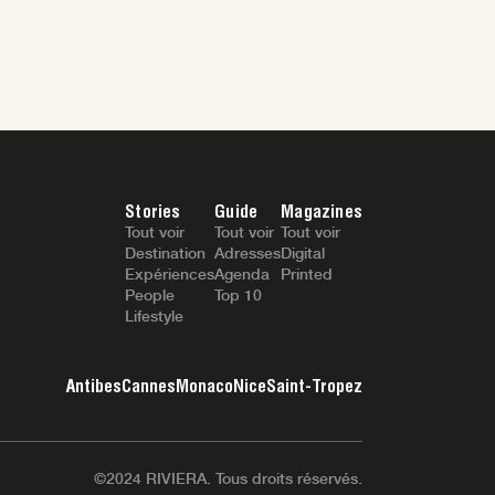
Stories
Guide
Magazines
Tout voir
Tout voir
Tout voir
Destination
Adresses
Digital
Expériences
Agenda
Printed
People
Top 10
Lifestyle
Antibes
Cannes
Monaco
Nice
Saint-Tropez
©2024 RIVIERA. Tous droits réservés.