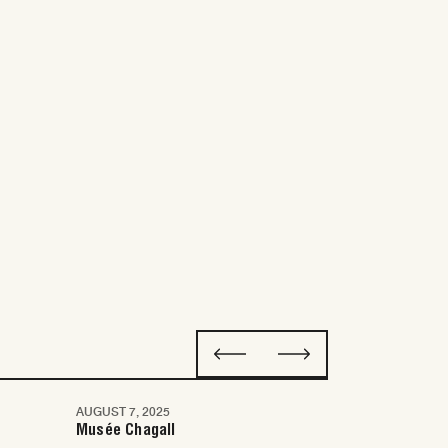
AUGUST 7, 2025
MAY 12, 2025
Nice
Nice
Musée Chagall
Le Plongeoir