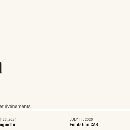
à
s et événements
 26, 2024
JULY 11, 2025
e
Nice
inguette
Fondation CAB