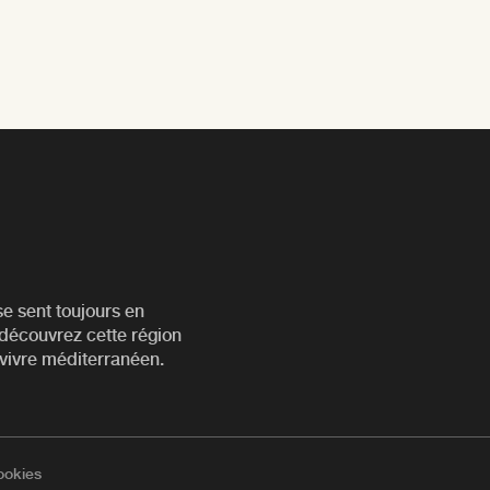
se sent toujours en
edécouvrez cette région
e vivre méditerranéen.
cookies