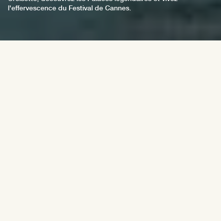
l'effervescence du Festival de Cannes.
Antibes
Cannes
Monaco
Nice
Saint-Tropez
29/7/2024
Stories
Îles de Lérins : Sainte-Marguerite ou Saint-
Honorat ?
Explorez les multiples facettes de la Côte d'Azur à
travers nos récits inspirants.
2/7/2024
2/7/2024
Franck Lebraly, artiste
Bienvenue au FAMM, Musée
solaire
féminin unique en Europe
26/6/2024
La Croisette à Cannes :
entre luxe & farniente